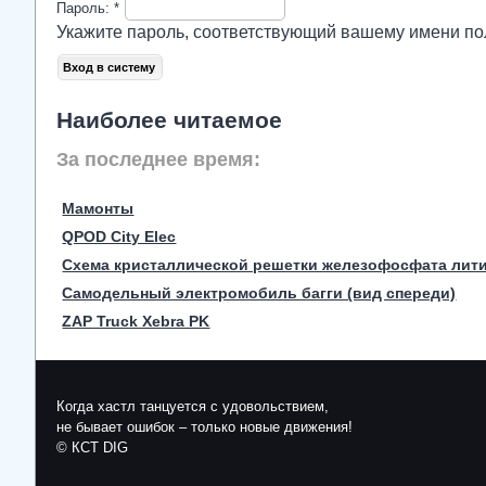
Пароль:
*
Укажите пароль, соответствующий вашему имени по
Наиболее читаемое
За последнее время:
Мамонты
QPOD City Elec
Схема кристаллической решетки железофосфата лит
Самодельный электромобиль багги (вид спереди)
ZAP Truck Xebra PK
Когда хастл танцуется с удовольствием,
не бывает ошибок – только новые движения!
© КСТ DIG